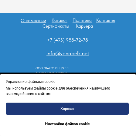
О компании
Каталог
Политика
Контакты
Сертификаты
Карьера
+7 (495) 988-72-78
info@vonabelk.net
ООО "ПАКО" ИНН/КПП
7743156314/774301001
Управление файлами cookie
Tilda
Made on
Мы используем файлы cookie для обеспечения наилучшего
взаимодействия с сайтом.
Хорошо
Настройки файлов cookie